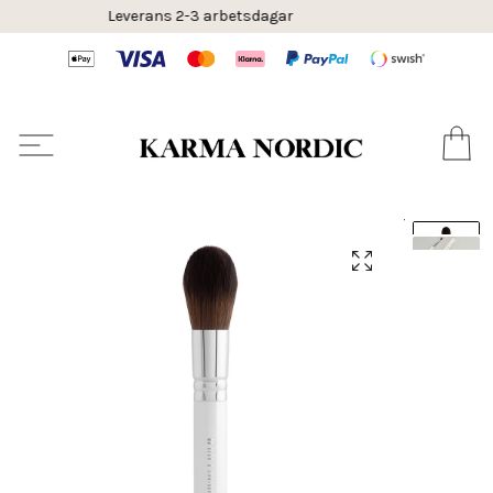
 arbetsdagar
30 dagars 