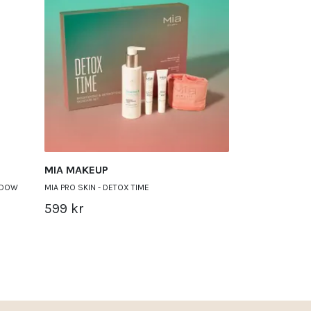
MIA MAKEUP - 1 MI
289 kr
MIA MAKEUP
ADOW
MIA PRO SKIN - DETOX TIME
599 kr