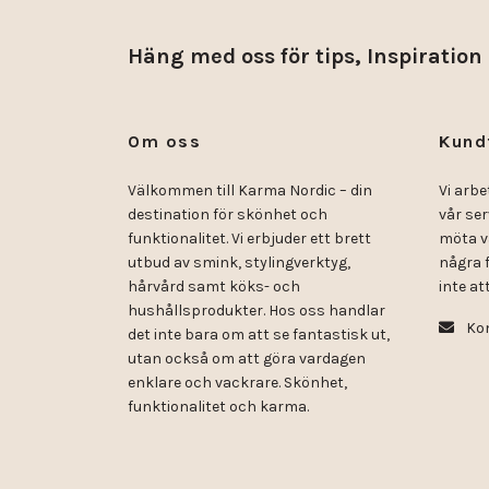
Häng med oss för tips, Inspiration
Om oss
Kund
Välkommen till Karma Nordic – din
Vi arbe
destination för skönhet och
vår se
funktionalitet. Vi erbjuder ett brett
möta v
utbud av smink, stylingverktyg,
några f
hårvård samt köks- och
inte att
hushållsprodukter. Hos oss handlar
Kon
det inte bara om att se fantastisk ut,
utan också om att göra vardagen
enklare och vackrare. Skönhet,
funktionalitet och karma.