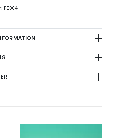
:
PE004
NFORMATION
NG
NER
MIA MAKEUP