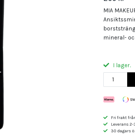
MIA MAKEUP
Ansiktssmi
borststräng
mineral- oc
I lager.
Fri frakt frå
Leverans 2-
30 dagars ö