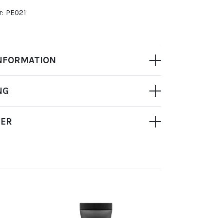
:
PE021
NFORMATION
NG
NER