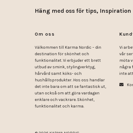
Häng med oss för tips, Inspiration
Om oss
Kund
Välkommen till Karma Nordic – din
Vi arbe
destination för skönhet och
vår se
funktionalitet. Vi erbjuder ett brett
möta v
utbud av smink, stylingverktyg,
några f
hårvård samt köks- och
inte att
hushållsprodukter. Hos oss handlar
Kon
det inte bara om att se fantastisk ut,
utan också om att göra vardagen
enklare och vackrare. Skönhet,
funktionalitet och karma.