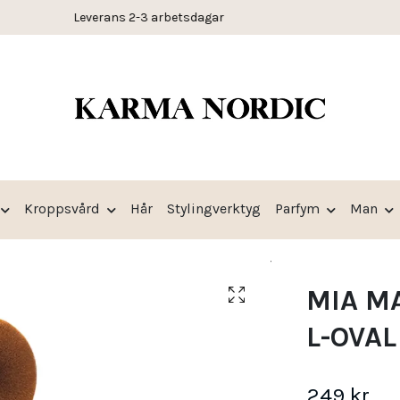
30 dagars öppet köp
Kroppsvård
Hår
Stylingverktyg
Parfym
Man
MIA M
L-OVAL
249 kr