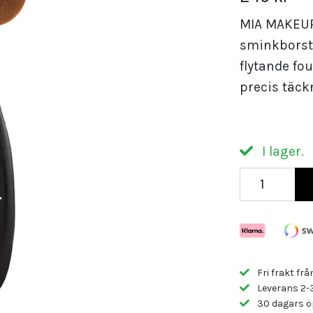
MIA MAKEUP 
sminkborste
flytande fo
precis täck
I lager.
Fri frakt frå
Leverans 2-
30 dagars ö