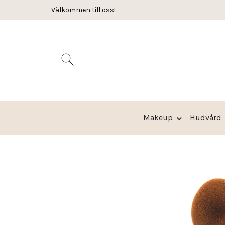
:-
Välkommen till oss!
Leverans 2-3 arbetsdagar
Makeup
Hudvård