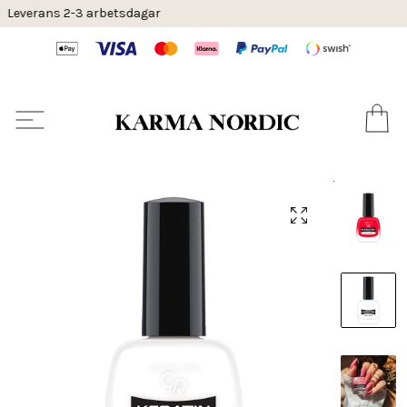
30 dagars öppet köp